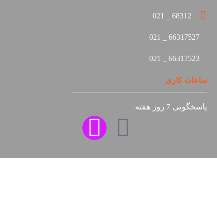
68312 _ 0
66317527 
66317523 
 کاری
 روز هفته