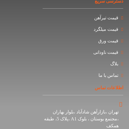
ی سریع
ت تیرآهن
ت میلگرد
ت ورق
ت ناودانی
گ
س با ما
ات تماس
ن ،بازارآهن شادآباد ،بلوار بهاران
،مجتمع بوستان ، بلوک A1 ،پلاک 5، طبقه
کف