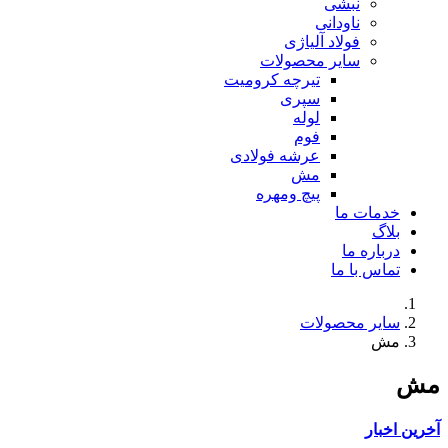
نبشی
ناودانی
فولاد آلیاژی
سایر محصولات
تیرچه کرومیت
سپری
لوله
فوم
عرشه فولادی
مش
پیچ ومهره
خدمات ما
بلاگ
درباره ما
تماس با ما
سایر محصولات
مش
مش
آخرین اخبار