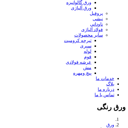
ورق گالوانیزه
ورق آلیاژی
پروفیل
نبشی
ناودانی
فولاد آلیاژی
سایر محصولات
تیرچه کرومیت
سپری
لوله
فوم
عرشه فولادی
مش
پیچ ومهره
خدمات ما
بلاگ
درباره ما
تماس با ما
ورق رنگی
ورق