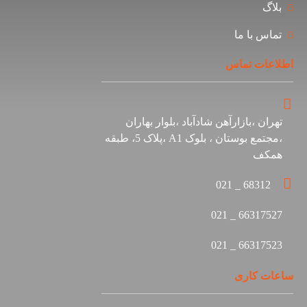
گ
س با ما
ات تماس
ن ،بازارآهن شادآباد ،بلوار بهاران
،مجتمع بوستان ، بلوک A1 ،پلاک 5، طبقه
کف
68312 _ 0
66317527 
66317523 
 کاری