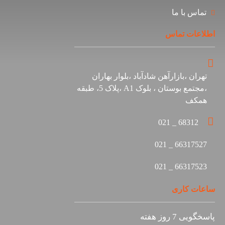
س با ما
ات تماس
ن ،بازارآهن شادآباد ،بلوار بهاران
،مجتمع بوستان ، بلوک A1 ،پلاک 5، طبقه
کف
68312 _ 0
66317527 
66317523 
 کاری
 روز هفته